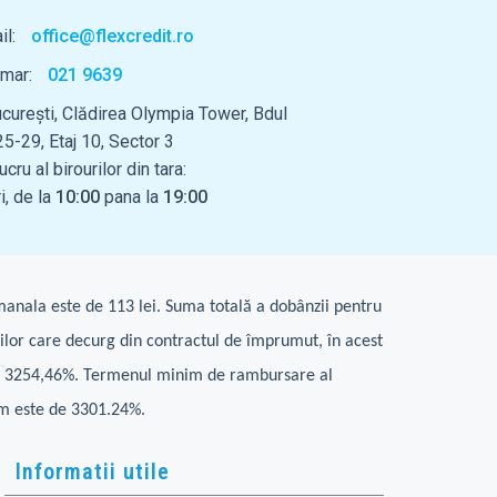
il:
office@flexcredit.ro
umar:
021 9639
ucurești, Clădirea Olympia Tower, Bdul
25-29, Etaj 10, Sector 3
cru al birourilor din tara:
i, de la
10:00
pana la
19:00
anala este de 113 lei. Suma totală a dobânzii pentru
țiilor care decurg din contractul de împrumut, în acest
 de 3254,46%. Termenul minim de rambursare al
m este de 3301.24%.
Informatii utile