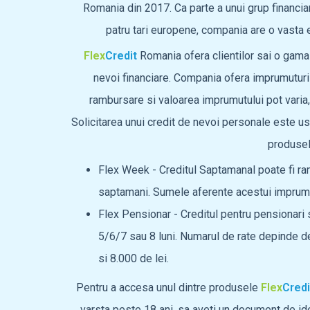
Romania din 2017. Ca parte a unui grup financiar 
patru tari europene, compania are o vasta 
Flex
Credit
Romania ofera clientilor sai o gama
nevoi financiare. Compania ofera imprumuturi 
rambursare si valoarea imprumutului pot varia, i
Solicitarea unui credit de nevoi personale este us
produsel
Flex Week - Creditul Saptamanal poate fi r
saptamani. Sumele aferente acestui imprumut
Flex Pensionar - Creditul pentru pensionari 
5/6/7 sau 8 luni. Numarul de rate depinde de
si 8.000 de lei.
Pentru a accesa unul dintre produsele
Flex
Credi
varsta peste 18 ani, sa aveti un document de ide