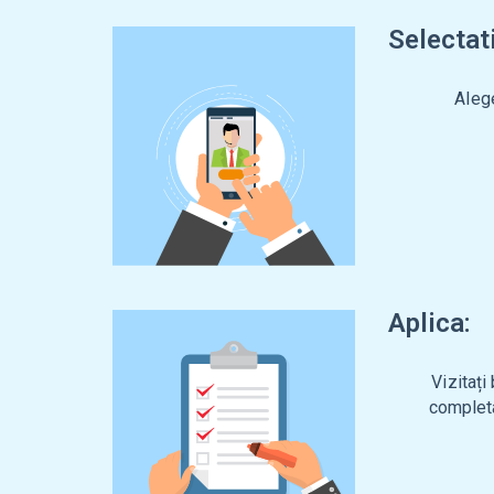
Selectat
Alege
Aplica:
Vizitați
completa