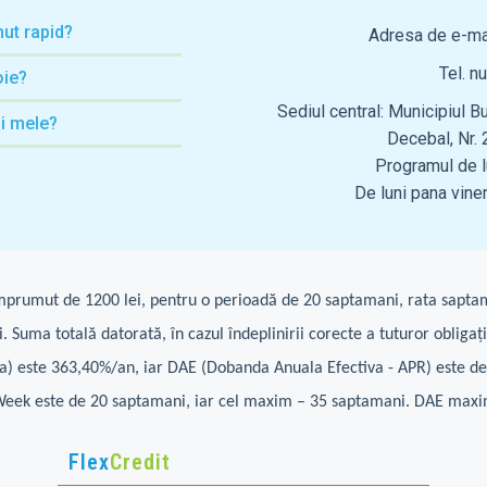
ut rapid?
Adresa de e-ma
Tel. n
ie?
Sediul central: Municipiul B
ii mele?
Decebal, Nr. 
Programul de lu
De luni pana viner
împrumut de 1200 lei, pentru o perioadă de 20 saptamani, rata saptam
. Suma totală datorată, în cazul îndeplinirii corecte a tuturor obliga
la) este 363,40%/an, iar DAE (Dobanda Anuala Efectiva - APR) este
Week este de 20 saptamani, iar cel maxim – 35 saptamani. DAE maxi
Flex
Credit