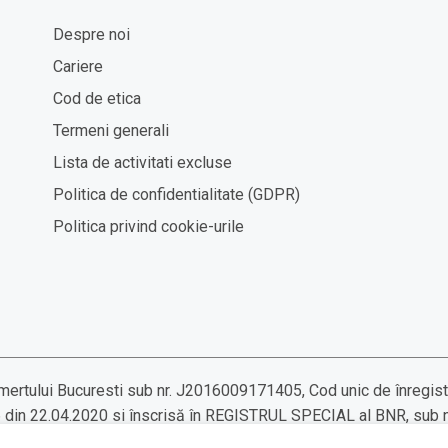
Despre noi
Cariere
Cod de etica
Termeni generali
Lista de activitati excluse
Politica de confidentialitate (GDPR)
Politica privind cookie-urile
Comertului Bucuresti sub nr. J2016009171405, Cod unic de înregist
 din 22.04.2020 si înscrisă în REGISTRUL SPECIAL al BNR, sub
tăţi de creditare, autorizata conform declaratiei nr. 533868/2019.