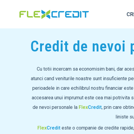
CR
Credit de nevoi 
Cu totii incercam sa economisim bani, dar acest
atunci cand veniturile noastre sunt insuficiente pen
perioadele in care echilibrul nostru financiar es
accesarea unui imprumut este cea mai potrivita so
de nevoi personale la
Flex
Credit
, prin care obti
liniste s
Flex
Credit
este o companie de credite rapide,