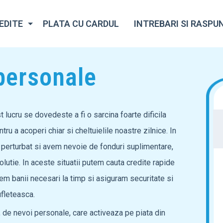
EDITE
PLATA CU CARDUL
INTREBARI SI RASPU
personale
 lucru se dovedeste a fi o sarcina foarte dificila
tru a acoperi chiar si cheltuielile noastre zilnice. In
te perturbat si avem nevoie de fonduri suplimentare,
lutie. In aceste situatii putem cauta credite rapide
nem banii necesari la timp si asiguram securitate si
ufleteasca.
 de nevoi personale, care activeaza pe piata din