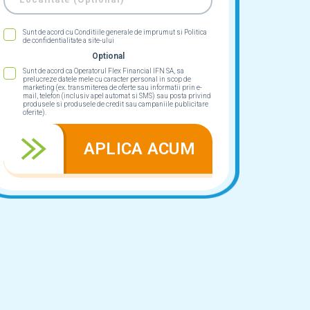
Sunt de acord cu Conditiile generale de imprumut si Politica
de confidentialitate a site-ului
Optional
Sunt de acord ca Operatorul Flex Financial IFN SA, sa
prelucreze datele mele cu caracter personal in scop de
marketing (ex. transmiterea de oferte sau informatii prin e-
mail, telefon (inclusiv apel automat si SMS) sau posta privind
produsele si produsele de credit sau campaniile publicitare
oferite).
APLICA ACUM