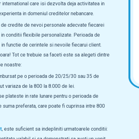
international care isi dezvolta deja activitatea in
experienta in domeniul creditelor nebancare.
 de credite de nevoi personale adecvate fiecarei
in conditii flexibile personalizate. Perioada de
n functie de cerintele si nevoile fiecarui client.
oara! Tot ce trebuie sa faceti este sa alegeti dintre
e noastre:
ambursat pe o perioada de 20/25/30 sau 35 de
 variaza de la 800 la 8.000 de lei.
se plateste in rate lunare pentru o perioada de
 suma preferata, care poate fi cuprinsa intre 800
t
, este suficient sa indepliniti urmatoarele conditii:
ntitate valabil si sa demonstrati ca aveti un venit