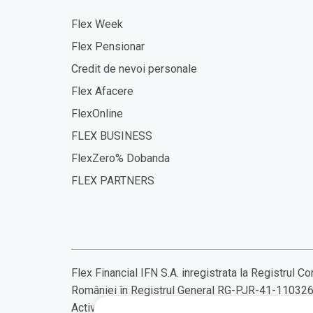
Flex Week
Flex Pensionar
Credit de nevoi personale
Flex Afacere
FlexOnline
FLEX BUSINESS
FlexZero% Dobanda
FLEX PARTNERS
Flex Financial IFN S.A. inregistrata la Registrul 
României în Registrul General RG-PJR-41-110326
Activitatea principala cod CAEN 6492 - Alte activi