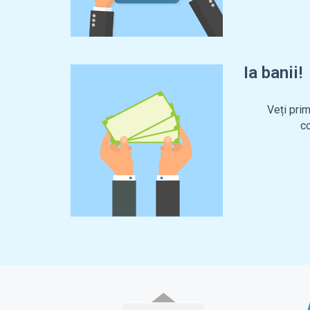
Ia banii!
Veți pri
co