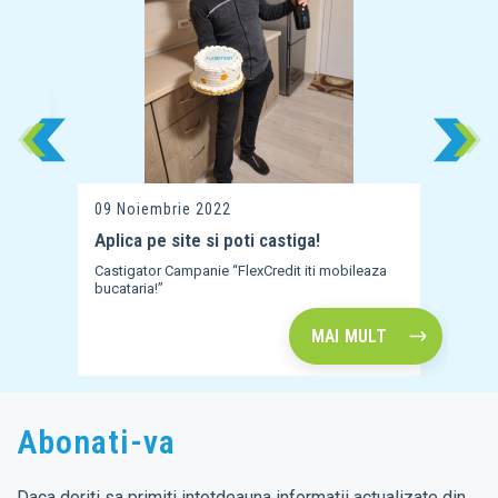
09 Noiembrie 2022
Aplica pe site si poti castiga!
Castigator Campanie “FlexCredit iti mobileaza
bucataria!”
MAI MULT
Item
1
of
Abonati-va
5
Daca doriti sa primiti intotdeauna informatii actualizate din